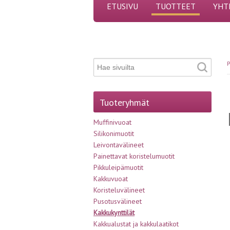
ETUSIVU
TUOTTEET
YHT
P
Tuoteryhmät
Muffinivuoat
Silikonimuotit
Leivontavälineet
Painettavat koristelumuotit
Pikkuleipämuotit
Kakkuvuoat
Koristeluvälineet
Pusotusvälineet
Kakkukynttilät
Kakkualustat ja kakkulaatikot