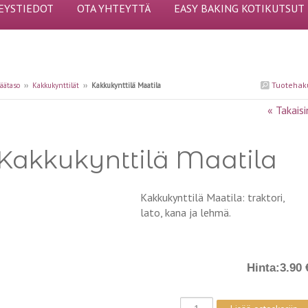
EYSTIEDOT
OTA YHTEYTTÄ
EASY BAKING KOTIKUTSUT
Tuotehak
äätaso
››
Kakkukynttilät
››
Kakkukynttilä Maatila
« Takaisi
Kakkukynttilä Maatila
Kakkukynttilä Maatila: traktori,
lato, kana ja lehmä.
Hinta:
3.90 