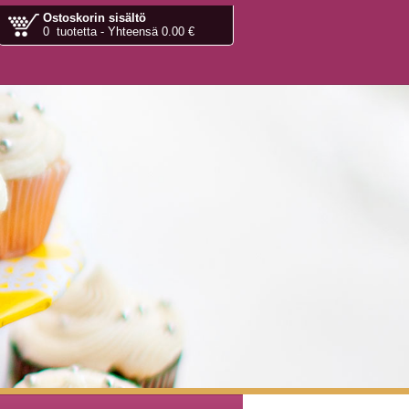
Ostoskorin sisältö
0 tuotetta - Yhteensä 0.00 €