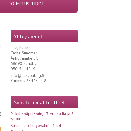
TOIMITUSEHDOT
Yhteystiedot
u
n
Easy Baking
Carita Sundman
Ånholmantie 21
68690 Sundby
050-5414919
info@easybaking.fi
Y-tunnus 2449414-8
Suosituimmat tuotteet
€
Pikkuleipäpursotin, 13 eri mallia ja 8
tyllaa!
Kukka- ja lehtityöväline, 1 kpl