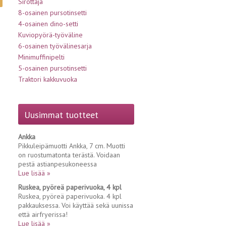
Sirottaja
8-osainen pursotinsetti
4-osainen dino-setti
Kuviopyörä-työväline
6-osainen työvälinesarja
Minimuffinipelti
5-osainen pursotinsetti
Traktori kakkuvuoka
Uusimmat tuotteet
Ankka
Pikkuleipämuotti Ankka, 7 cm. Muotti
on ruostumatonta terästä. Voidaan
pestä astianpesukoneessa
Lue lisää »
Ruskea, pyöreä paperivuoka, 4 kpl
Ruskea, pyöreä paperivuoka. 4 kpl
pakkauksessa. Voi käyttää sekä uunissa
että airfryerissa!
Lue lisää »