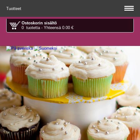
Tuotteet
Ostoskorin sisältö
0 tuotetta - Yhteensä 0.00 €