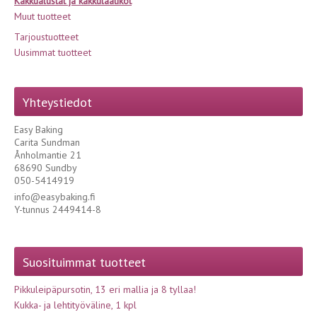
Kakkualustat ja kakkulaatikot
Muut tuotteet
Tarjoustuotteet
Uusimmat tuotteet
Yhteystiedot
Easy Baking
Carita Sundman
Ånholmantie 21
68690 Sundby
050-5414919
info@easybaking.fi
Y-tunnus 2449414-8
Suosituimmat tuotteet
Pikkuleipäpursotin, 13 eri mallia ja 8 tyllaa!
Kukka- ja lehtityöväline, 1 kpl