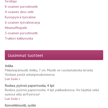
Sirottaja
8-osainen pursotinsetti
4-osainen dino-setti
Kuviopyörä-työväline
6-osainen työvälinesarja
Minimuffinipelti
5-osainen pursotinsetti
Traktori kakkuvuoka
Uusimmat tuotteet
Ankka
Pikkuleipämuotti Ankka, 7 cm. Muotti on ruostumatonta terästä.
Voidaan pestä astianpesukoneessa
Lue lisää »
Ruskea, pyöreä paperivuoka, 4 kpl
Ruskea, pyöreä paperivuoka. 4 kpl pakkauksessa. Voi käyttää sekä
uunissa että airfryerissa!
Lue lisää »
Konvehtimuotti, sydän